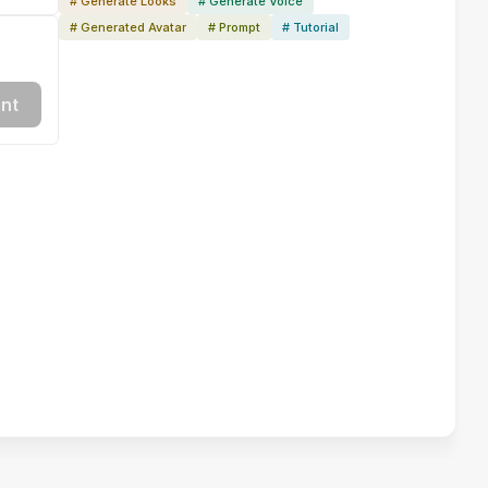
# Generate Looks
# Generate Voice
# Generated Avatar
# Prompt
# Tutorial
nt