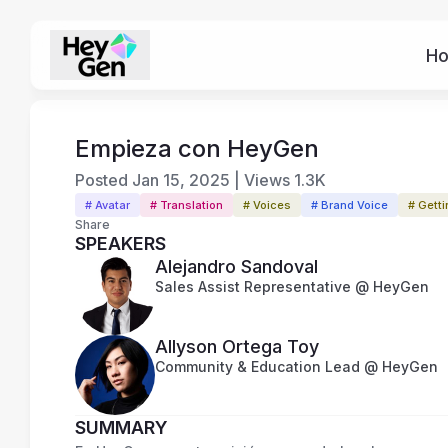
H
Empieza con HeyGen
Posted
Jan 15, 2025
|
Views
1.3K
# Avatar
# Translation
# Voices
# Brand Voice
# Getti
Share
SPEAKERS
Alejandro Sandoval
Sales Assist Representative @ HeyGen
Allyson Ortega Toy
Community & Education Lead @ HeyGen
SUMMARY