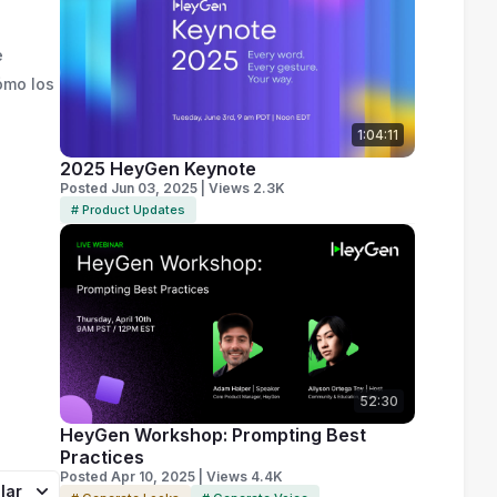
e
ómo los
1:04:11
2025 HeyGen Keynote
Posted Jun 03, 2025 | Views 2.3K
# Product Updates
52:30
HeyGen Workshop: Prompting Best
Practices
Posted Apr 10, 2025 | Views 4.4K
lar